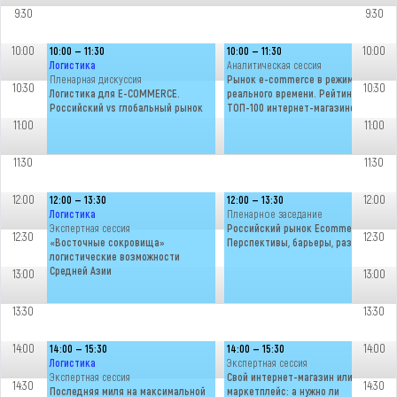
9:30
9:30
10:00
10:00
10:00 — 11:30
10:00 — 11:30
Логистика
Аналитическая сессия
Пленарная дискуссия
Рынок e-commerce в режиме
10:30
10:30
Логистика для E-COMMERCE.
реального времени. Рейтинг
Российский vs глобальный рынок
ТОП-100 интернет-магазинов
11:00
11:00
11:30
11:30
12:00
12:00
12:00 — 13:30
12:00 — 13:30
Логистика
Пленарное заседание
Экспертная сессия
Российский рынок Ecommerce:
12:30
12:30
«Восточные сокровища»
Перспективы, барьеры, развитие
логистические возможности
Средней Азии
13:00
13:00
13:30
13:30
14:00
14:00
14:00 — 15:30
14:00 — 15:30
Логистика
Экспертная сессия
Экспертная сессия
Свой интернет-магазин или
14:30
14:30
Последняя миля на максимальной
маркетплейс: а нужно ли