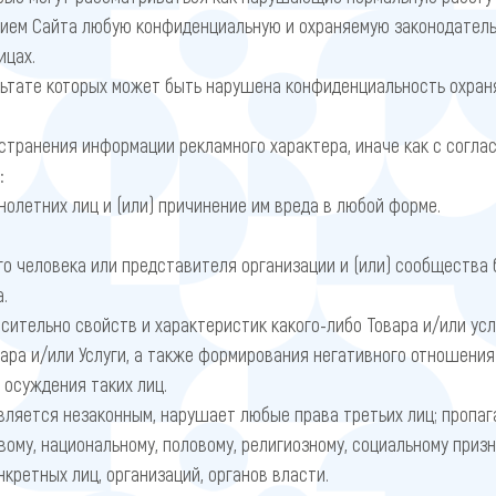
нием Сайта любую конфиденциальную и охраняемую законодате
ицах.
ультате которых может быть нарушена конфиденциальность охра
странения информации рекламного характера, иначе как с согла
:
летних лиц и (или) причинение им вреда в любой форме.
.
го человека или представителя организации и (или) сообщества б
.
сительно свойств и характеристик какого-либо Товара и/или усл
ара и/или Услуги, а также формирования негативного отношения
 осуждения таких лиц.
является незаконным, нарушает любые права третьих лиц; пропаг
вому, национальному, половому, религиозному, социальному при
нкретных лиц, организаций, органов власти.