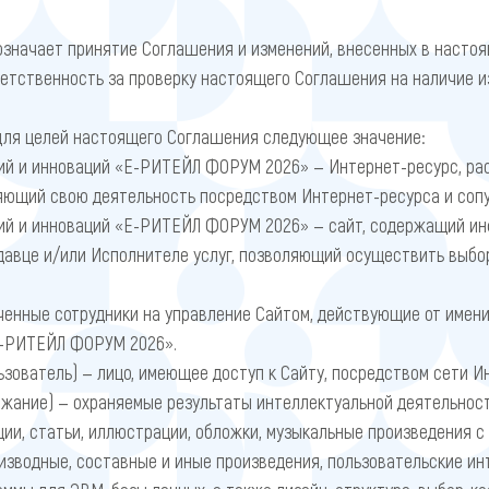
означает принятие Соглашения и изменений, внесенных в насто
етственность за проверку настоящего Соглашения на наличие и
ля целей настоящего Соглашения следующее значение:
й и инноваций «Е-РИТЕЙЛ ФОРУМ 2026» — Интернет-ресурс, ра
яющий свою деятельность посредством Интернет-ресурса и сопу
й и инноваций «Е-РИТЕЙЛ ФОРУМ 2026» — сайт, содержащий инф
давце и/или Исполнителе услуг, позволяющий осуществить выбор,
ченные сотрудники на управление Сайтом, действующие от име
Е-РИТЕЙЛ ФОРУМ 2026».
ьзователь) — лицо, имеющее доступ к Сайту, посредством сети И
жание) — охраняемые результаты интеллектуальной деятельност
ции, статьи, иллюстрации, обложки, музыкальные произведения с 
изводные, составные и иные произведения, пользовательские и