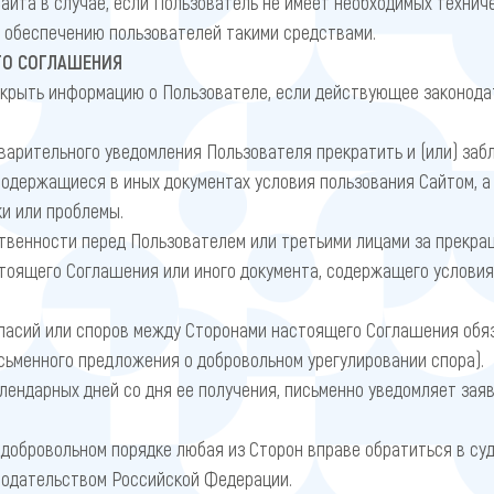
та в случае, если Пользователь не имеет необходимых техничес
о обеспечению пользователей такими средствами.
ГО СОГЛАШЕНИЯ
скрыть информацию о Пользователе, если действующее законода
варительного уведомления Пользователя прекратить и (или) забл
держащиеся в иных документах условия пользования Сайтом, а
ки или проблемы.
твенности перед Пользователем или третьими лицами за прекра
оящего Соглашения или иного документа, содержащего условия
ласий или споров между Сторонами настоящего Соглашения обя
сьменного предложения о добровольном урегулировании спора).
лендарных дней со дня ее получения, письменно уведомляет зая
добровольном порядке любая из Сторон вправе обратиться в суд
одательством Российской Федерации.