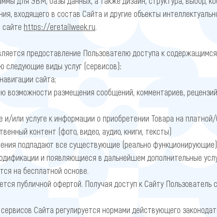
аммы для ЭВМ, базы данных, а также дизайн, структура, выбор, к
ия, входящего в состав Сайта и другие объекты интеллектуальн
а сайте
https://eretailweek.ru
.
ляется предоставление Пользователю доступа к содержащимся 
ю следующие виды услуг (сервисов):
навигации сайта;
ю возможности размещения сообщений, комментариев, рецензий
е и/или услуге к информации о приобретении Товара на платной/
енный контент (фото, видео, аудио, книги, тексты)
ения подпадают все существующие (реально функционирующие) н
одификации и появляющиеся в дальнейшем дополнительные услуг
тся на бесплатной основе.
тся публичной офертой. Получая доступ к Сайту Пользователь
 сервисов Сайта регулируется нормами действующего законода