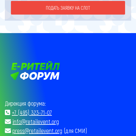
ПОДАТЬ ЗАЯВКУ НА СЛОТ
Дирекция форума:
+7 (495) 323-71-07
info@retailevent.org
press@retailevent.org
(для СМИ)